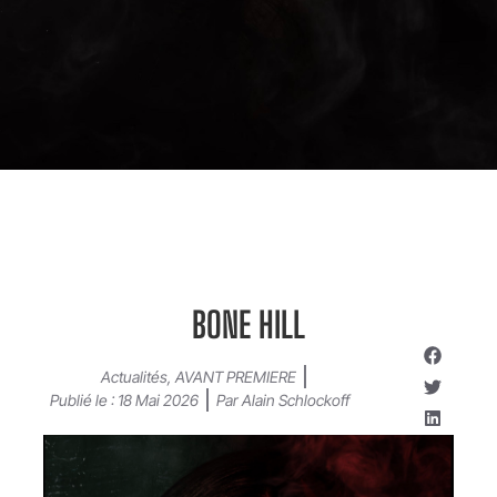
BONE HILL
Actualités
,
AVANT PREMIERE
Publié le :
18 Mai 2026
Par
Alain Schlockoff